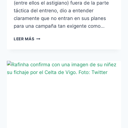
(entre ellos el astigiano) fuera de la parte
táctica del entreno, dio a entender
claramente que no entran en sus planes
para una campaña tan exigente como…
RUBÉN
LEER MÁS
PÉREZ:
DESCARTADO
POR
EL
‘CHOLO’,
SE
ACERCA
AL
BETIS