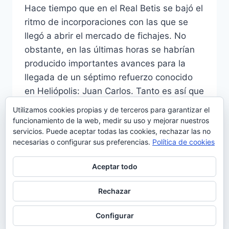
Hace tiempo que en el Real Betis se bajó el
ritmo de incorporaciones con las que se
llegó a abrir el mercado de fichajes. No
obstante, en las últimas horas se habrían
producido importantes avances para la
llegada de un séptimo refuerzo conocido
en Heliópolis: Juan Carlos. Tanto es así que
el presidente del Sporting…
Utilizamos cookies propias y de terceros para garantizar el
funcionamiento de la web, medir su uso y mejorar nuestros
JUAN
LEER MÁS
servicios. Puede aceptar todas las cookies, rechazar las no
CARLOS,
necesarias o configurar sus preferencias.
Política de cookies
REGRESO
INMINENTE
Aceptar todo
AL
BETIS
Rechazar
© 2026 Manquepierda - Tema para WordPress
por
Kadence WP
Configurar