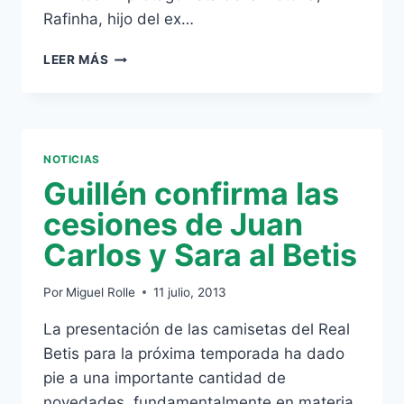
Rafinha, hijo del ex…
RAFINHA
LEER MÁS
CONFIRMA
SU
MARCHA
AL
CELTA
NOTICIAS
CON
Guillén confirma las
UNA
CURIOSA
cesiones de Juan
IMAGEN
Carlos y Sara al Betis
Por
Miguel Rolle
11 julio, 2013
La presentación de las camisetas del Real
Betis para la próxima temporada ha dado
pie a una importante cantidad de
novedades, fundamentalmente en materia