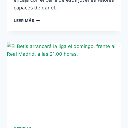
encaja con el perfil de esos jóvenes valores
capaces de dar el…
EN
LEER MÁS
ZARAGOZA
SITÚAN
A
KEVIN
LACRUZ
MUY
CERCA
DEL
BETIS
B