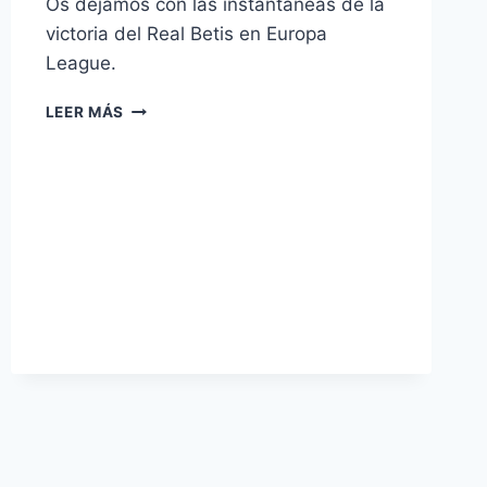
Os dejamos con las instantaneas de la
victoria del Real Betis en Europa
League.
LAS
LEER MÁS
MEJORES
IMÁGENES
DEL
BETIS
VS
GUIMARAES