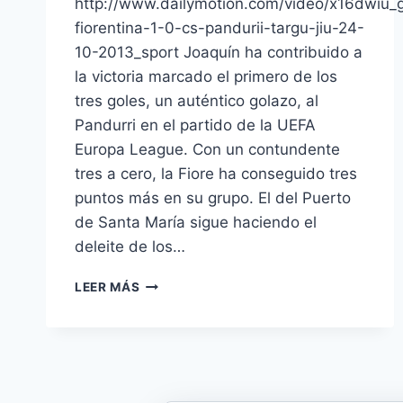
http://www.dailymotion.com/video/x16dwiu_
fiorentina-1-0-cs-pandurii-targu-jiu-24-
10-2013_sport Joaquín ha contribuido a
la victoria marcado el primero de los
tres goles, un auténtico golazo, al
Pandurri en el partido de la UEFA
Europa League. Con un contundente
tres a cero, la Fiore ha conseguido tres
puntos más en su grupo. El del Puerto
de Santa María sigue haciendo el
deleite de los…
JOAQUÍN
LEER MÁS
SIGUE
EN
FORMA
Y
HACE
UN