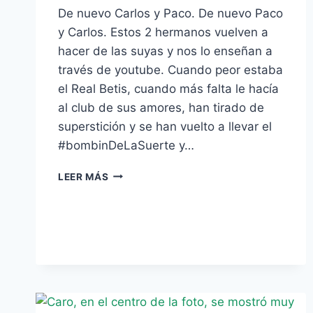
De nuevo Carlos y Paco. De nuevo Paco
y Carlos. Estos 2 hermanos vuelven a
hacer de las suyas y nos lo enseñan a
través de youtube. Cuando peor estaba
el Real Betis, cuando más falta le hacía
al club de sus amores, han tirado de
superstición y se han vuelto a llevar el
#bombinDeLaSuerte y…
[VIDEO]
LEER MÁS
–
HERMANADOS
CON
EL
BETIS.
VICTORIA
ANTE
EL
VITORIA.