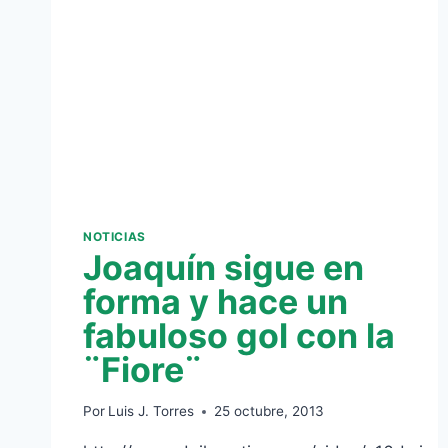
DE
PERQUIS
Y
PAULAO
NOTICIAS
Joaquín sigue en
forma y hace un
fabuloso gol con la
¨Fiore¨
Por
Luis J. Torres
25 octubre, 2013