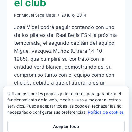
el club
Por
Miguel Vega Mata
29 julio, 2014
José Vidal podrá seguir contando con uno
de los pilares del Real Betis FSN la próxima
temporada, el segundo capitán del equipo,
Miguel Vázquez Muñoz (Utrera 14-10-
1985), que cumplirá su contrato con la
entidad verdiblanca, demostrando así su
compromiso tanto con el equipo como con
el club, debido a que el utrerano es un
jugador…
Utilizamos cookies propias y de terceros para garantizar el
funcionamiento de la web, medir su uso y mejorar nuestros
MIGUEL
LEER MÁS
servicios. Puede aceptar todas las cookies, rechazar las no
VÁZQUEZ,
necesarias o configurar sus preferencias.
Política de cookies
2º
CAPITÁN
Aceptar todo
DEL