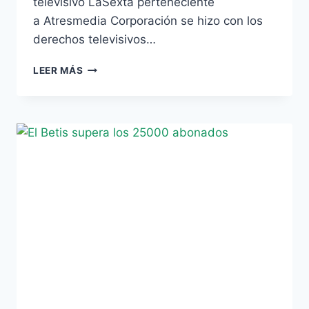
televisivo LaSexta perteneciente
a Atresmedia Corporación se hizo con los
derechos televisivos…
LOS
LEER MÁS
PARTIDOS
DEL
REAL
BETIS
BALOMPIÉ
EN
DIRECTO,
GRATIS
Y
EN
ABIERTO