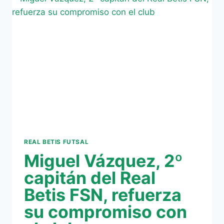
REAL
BETIS
FSN
B
PARA
TERCERA
DIVISIÓN
REAL BETIS FUTSAL
Miguel Vázquez, 2º
capitán del Real
Betis FSN, refuerza
su compromiso con