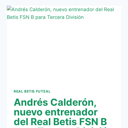
EL
REAL
BETIS
FSN
CON
LA
LLEGADA
DE
JOSÉ
ANTONIO
BARRERA
“JOSSELBAINK”
REAL BETIS FUTSAL
Andrés Calderón,
nuevo entrenador
del Real Betis FSN B