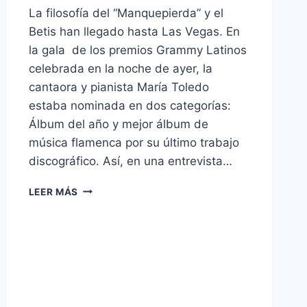
La filosofía del “Manquepierda” y el
Betis han llegado hasta Las Vegas. En
la gala de los premios Grammy Latinos
celebrada en la noche de ayer, la
cantaora y pianista María Toledo
estaba nominada en dos categorías:
Álbum del año y mejor álbum de
música flamenca por su último trabajo
discográfico. Así, en una entrevista…
VÍDEO
LEER MÁS
–
EL
“BETIS
MANQUEPIERDA”,
EN
LOS
GRAMMY
LATINOS