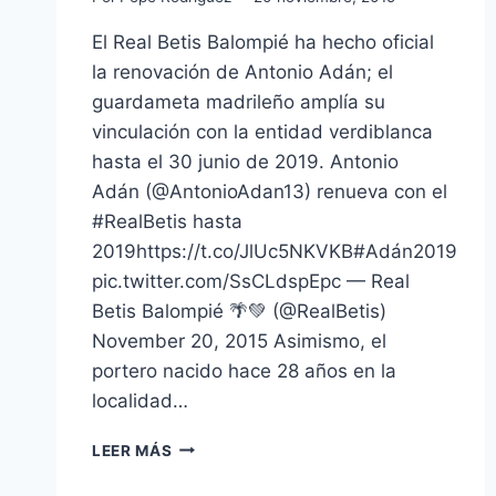
El Real Betis Balompié ha hecho oficial
la renovación de Antonio Adán; el
guardameta madrileño amplía su
vinculación con la entidad verdiblanca
hasta el 30 junio de 2019. Antonio
Adán (@AntonioAdan13) renueva con el
#RealBetis hasta
2019https://t.co/JlUc5NKVKB#Adán2019
pic.twitter.com/SsCLdspEpc — Real
Betis Balompié 🌴💚 (@RealBetis)
November 20, 2015 Asimismo, el
portero nacido hace 28 años en la
localidad…
ANTONIO
LEER MÁS
ADÁN
FIRMA