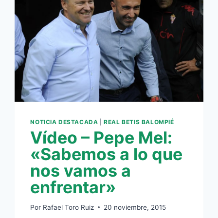
NOTICIA DESTACADA
|
REAL BETIS BALOMPIÉ
Vídeo – Pepe Mel:
«Sabemos a lo que
nos vamos a
enfrentar»
Por
Rafael Toro Ruiz
20 noviembre, 2015