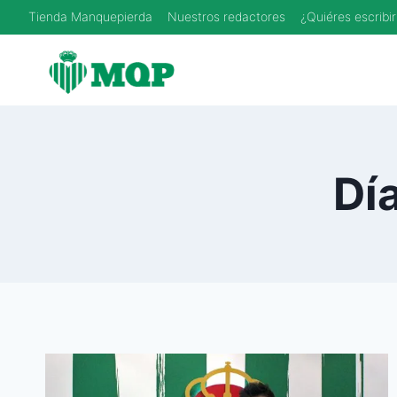
Saltar
Tienda Manquepierda
Nuestros redactores
¿Quiéres escribir
al
contenido
Dí