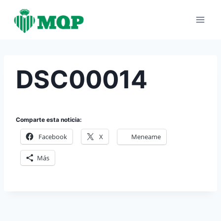
Saltar
al
contenido
DSC00014
Comparte esta noticia:
Facebook
X
Meneame
Más