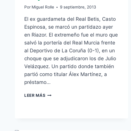
Por
Miguel Rolle
9 septiembre, 2013
El ex guardameta del Real Betis, Casto
Espinosa, se marcó un partidazo ayer
en Riazor. El extremeño fue el muro que
salvó la portería del Real Murcia frente
al Deportivo de La Coruña (0-1), en un
choque que se adjudicaron los de Julio
Velázquez. Un partido donde también
partió como titular Álex Martínez, a
préstamo…
[VÍDEO]
LEER MÁS
CASTO
SE
LUCE
EN
LA
VICTORIA