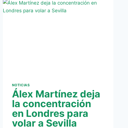
EZEQUIEL
LÍDER
CON
EL
DECANO
EN
LA
LIGA
ADELANTE
NOTICIAS
Álex Martínez deja
la concentración
en Londres para
volar a Sevilla