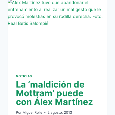
OFERTA
PARA
SALIR
A
PRÉSTAMO
Y
LA
ESTÁ
VALORANDO»
NOTICIAS
La ‘maldición de
Mottram’ puede
con Álex Martínez
Por
Miguel Rolle
2 agosto, 2013