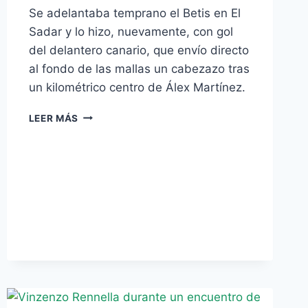
Se adelantaba temprano el Betis en El
Sadar y lo hizo, nuevamente, con gol
del delantero canario, que envío directo
al fondo de las mallas un cabezazo tras
un kilométrico centro de Álex Martínez.
ASÍ
LEER MÁS
FUE
EL
GOLAZO
DE
RUBÉN
CASTRO
ANTE
OSASUNA
(0-
1)
–
INCLUYE
VÍDEO