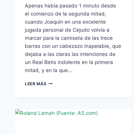
Apenas había pasado 1 minuto desde
el comienzo de la segunda mitad,
cuando Joaquín en una excelente
jugada personal de Cejudo volvía a
marcar para la camiseta de las trece
barras con un cabezazo inapelable, que
dejaba a las claras las intenciones de
un Real Betis indolente en la primera
mitad, y en la que…
VÍDEO
LEER MÁS
–
PRIMER
GOL
DE
JOAQUÍN
EN
SU
REGRESO