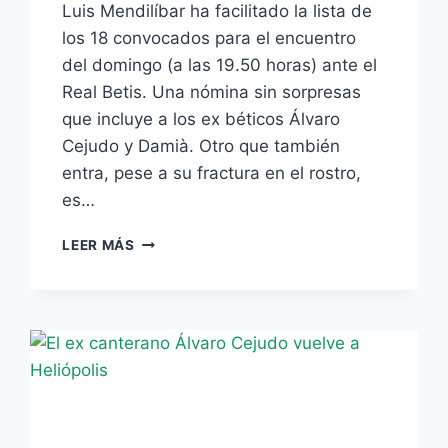
Luis Mendilíbar ha facilitado la lista de
los 18 convocados para el encuentro
del domingo (a las 19.50 horas) ante el
Real Betis. Una nómina sin sorpresas
que incluye a los ex béticos Álvaro
Cejudo y Damià. Otro que también
entra, pese a su fractura en el rostro,
es…
LOS
LEER MÁS
EX
BÉTICOS
CEJUDO
Y
DAMIÁ
ENTRAN
EN
LA
LISTA