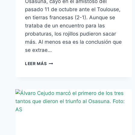
Osasuna, cayó en el amistoso del
pasado 11 de octubre ante el Toulouse,
en tierras francesas (2-1). Aunque se
trataba de un encuentro para las
probaturas, los rojillos pudieron sacar
más. Al menos esa es la conclusión que
se extrae…
OSASUNA,
LEER MÁS
PRÓXIMO
RIVAL
DEL
BETIS,
CAE
ANTE
EL
TOULOUSE
(2-
1)