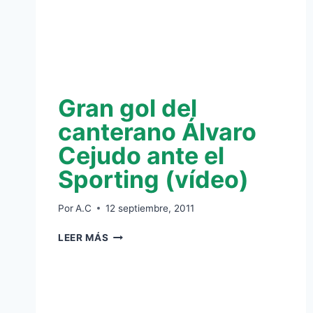
Gran gol del
canterano Álvaro
Cejudo ante el
Sporting (vídeo)
Por
A.C
12 septiembre, 2011
GRAN
LEER MÁS
GOL
DEL
CANTERANO
ÁLVARO
CEJUDO