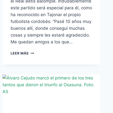
el Real Betis Balompié. Indudablemente
este partido será especial para él, como
ha reconocido en Tajonar el propio
futbolista cordobés: “Pasé 10 años muy
buenos allí, donde conseguí muchas
cosas y siempre les estaré agradecido.
Me quedan amigos a los que…
[AUDIO]
LEER MÁS
ÁLVARO
CEJUDO
SOBRE
EL
BETIS:
«SIEMPRE
LES
ESTARÉ
AGRADECIDO»