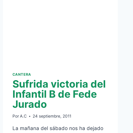
ESCALADA,
3-
0
[VÍDEO-
CRÓNICA
DE
FERNANDO
CASAL]
CANTERA
Sufrida victoria del
Infantil B de Fede
Jurado
Por
A.C
24 septiembre, 2011
La mañana del sábado nos ha dejado