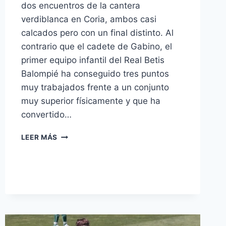
dos encuentros de la cantera
verdiblanca en Coria, ambos casi
calcados pero con un final distinto. Al
contrario que el cadete de Gabino, el
primer equipo infantil del Real Betis
Balompié ha conseguido tres puntos
muy trabajados frente a un conjunto
muy superior físicamente y que ha
convertido…
SUFRIDA
LEER MÁS
VICTORIA
DEL
INFANTIL
B
DE
FEDE
JURADO