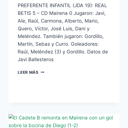
PREFERENTE INFANTIL (JDA 19): REAL
BETIS 5 – CD Mairena 0 Jugaron: Javi,
Ale, Raúl, Carmona, Alberto, Mario,
Quero, Víctor, José Luis, Dani y
Meléndez. También jugaron: Gordillo,
Martín, Sebas y Curro. Goleadores:
Raúl, Meléndez (3) y Gordillo. Datos de
Javi Ballesteros
EL
LEER MÁS
INFANTIL
B
DEJA
ATRÁS
LA
MALA
RACHA,
5-
0