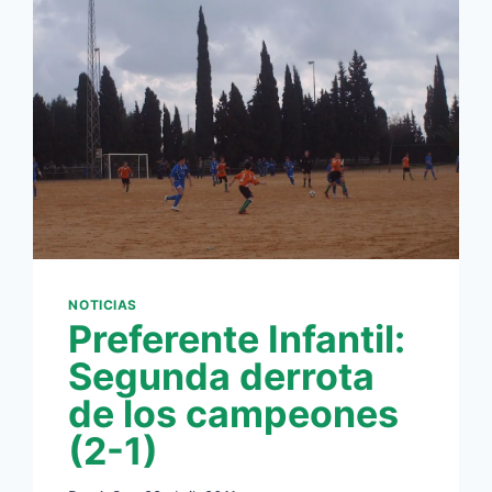
CON
UN
GOL
SOBRE
LA
BOCINA
DE
DIEGO
(1-
2)
NOTICIAS
Preferente Infantil:
Segunda derrota
de los campeones
(2-1)