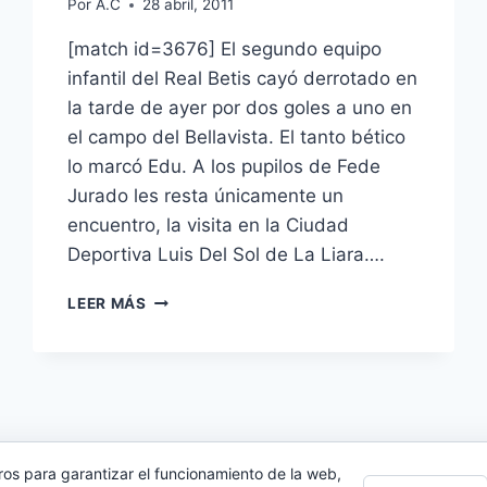
Por
A.C
28 abril, 2011
[match id=3676] El segundo equipo
infantil del Real Betis cayó derrotado en
la tarde de ayer por dos goles a uno en
el campo del Bellavista. El tanto bético
lo marcó Edu. A los pupilos de Fede
Jurado les resta únicamente un
encuentro, la visita en la Ciudad
Deportiva Luis Del Sol de La Liara….
PREFERENTE
LEER MÁS
INFANTIL:
SEGUNDA
DERROTA
DE
LOS
CAMPEONES
(2-
ros para garantizar el funcionamiento de la web,
1)