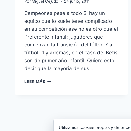
Por
Miguel Cejudo
24 junio, 2011
Campeones pese a todo Si hay un
equipo que lo suele tener complicado
en su competición ése no es otro que el
Preferente Infantil: jugadores que
comienzan la transición del fútbol 7 al
fútbol 11 y además, en el caso del Betis
son de primer año infantil. Quiere esto
decir que la mayoría de sus…
LA
LEER MÁS
TEMPORADA
DEL
PREFERENTE
INFANTIL
(CON
FOTOS
Y
Utilizamos cookies propias y de terce
AUDIOS)