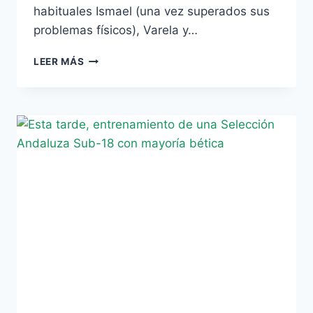
habituales Ismael (una vez superados sus
problemas físicos), Varela y…
JUANJO
LEER MÁS
E
ILLESCAS,
GRANDES
NOVEDADES
EN
LA
SEL.
ANDALUZA