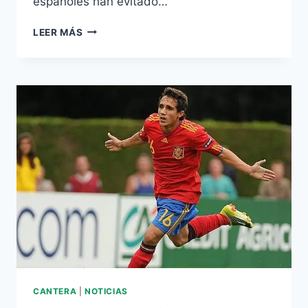
españoles han evitado…
EZEQUIEL
LEER MÁS
SE
VERÍA
LAS
CARAS
CON
AUSTRALIA,
ECUADOR
Y
COSTA
RICA
CANTERA
|
NOTICIAS