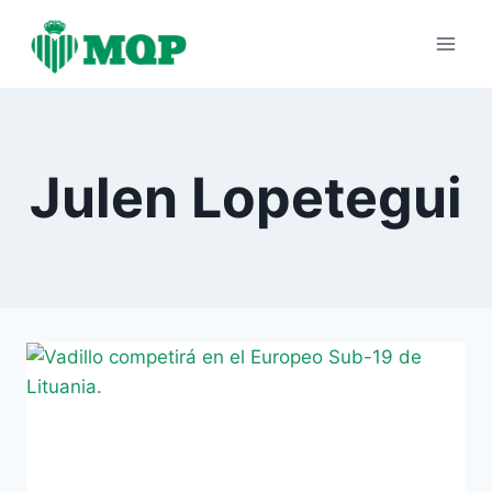
Saltar
al
contenido
Julen Lopetegui