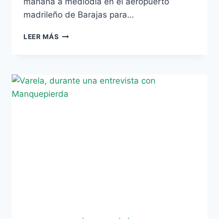
mañana a mediodía en el aeropuerto
madrileño de Barajas para…
NONO,
LEER MÁS
CONVOCADO
POR
LA
SUB-
20
FRENTE
A
PARAGUAY