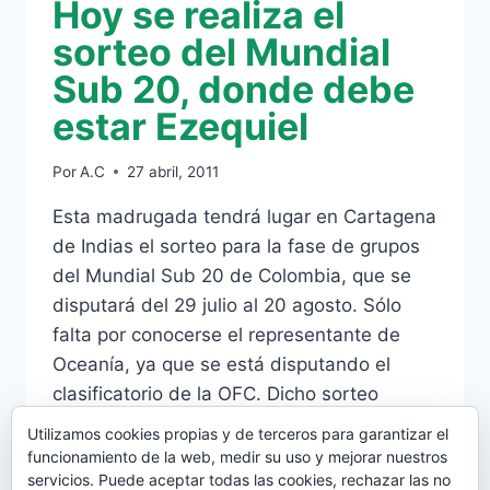
Hoy se realiza el
sorteo del Mundial
Sub 20, donde debe
estar Ezequiel
Por
A.C
27 abril, 2011
Esta madrugada tendrá lugar en Cartagena
de Indias el sorteo para la fase de grupos
del Mundial Sub 20 de Colombia, que se
disputará del 29 julio al 20 agosto. Sólo
falta por conocerse el representante de
Oceanía, ya que se está disputando el
clasificatorio de la OFC. Dicho sorteo
encuadrará a las selecciones en…
Utilizamos cookies propias y de terceros para garantizar el
funcionamiento de la web, medir su uso y mejorar nuestros
HOY
LEER MÁS
servicios. Puede aceptar todas las cookies, rechazar las no
SE