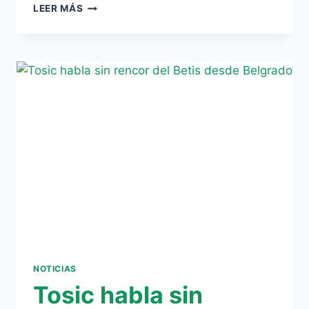
RIVERA:
LEER MÁS
«EN
EL
BETIS
VIVÍ
MUCHO
Y
MUY
INTENSO»
NOTICIAS
Tosic habla sin