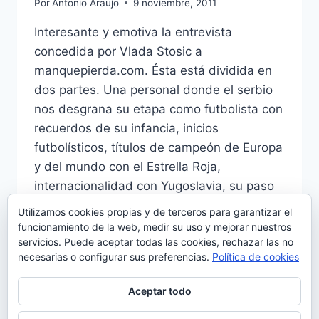
Por
Antonio Araujo
9 noviembre, 2011
Interesante y emotiva la entrevista
concedida por Vlada Stosic a
manquepierda.com. Ésta está dividida en
dos partes. Una personal donde el serbio
nos desgrana su etapa como futbolista con
recuerdos de su infancia, inicios
futbolísticos, títulos de campeón de Europa
y del mundo con el Estrella Roja,
internacionalidad con Yugoslavia, su paso
por la Liga…
Utilizamos cookies propias y de terceros para garantizar el
funcionamiento de la web, medir su uso y mejorar nuestros
[VÍDEO]
LEER MÁS
servicios. Puede aceptar todas las cookies, rechazar las no
STOSIC
necesarias o configurar sus preferencias.
Política de cookies
HABLA
DEL
Aceptar todo
MERCADO
INVERNAL