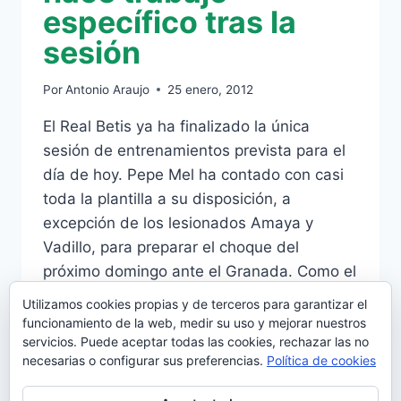
específico tras la
sesión
Por
Antonio Araujo
25 enero, 2012
El Real Betis ya ha finalizado la única
sesión de entrenamientos prevista para el
día de hoy. Pepe Mel ha contado con casi
toda la plantilla a su disposición, a
excepción de los lesionados Amaya y
Vadillo, para preparar el choque del
próximo domingo ante el Granada. Como el
propio técnico se quejó el otro…
Utilizamos cookies propias y de terceros para garantizar el
funcionamiento de la web, medir su uso y mejorar nuestros
JEFFERSON
LEER MÁS
servicios. Puede aceptar todas las cookies, rechazar las no
MONTERO
necesarias o configurar sus preferencias.
Política de cookies
HACE
TRABAJO