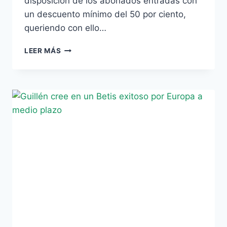
disposición de los abonados entradas con
un descuento mínimo del 50 por ciento,
queriendo con ello…
DOS
LEER MÁS
ENTRADAS
A
MITAD
DE
PRECIO
PARA
LOS
ABONADOS
EN
EL
BETIS-
MÁLAGA