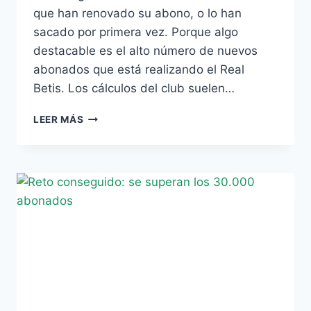
que han renovado su abono, o lo han
sacado por primera vez. Porque algo
destacable es el alto número de nuevos
abonados que está realizando el Real
Betis. Los cálculos del club suelen…
EL
LEER MÁS
BETIS
SUPERA
LOS
20.000
SOCIOS
A
FALTA
DE
MÁS
DE
UN
MES
DEL