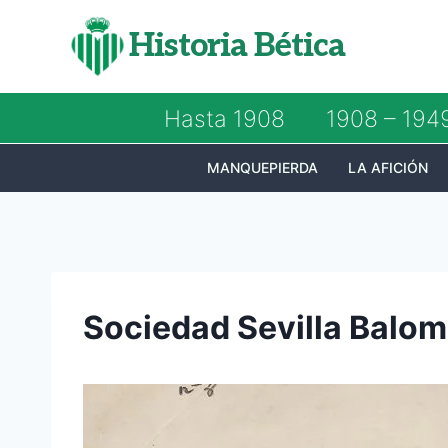
Saltar
Historia Bética
al
contenido
Hasta 1908
1908 – 194
MANQUEPIERDA
LA AFICIÓN
Sociedad Sevilla Balom