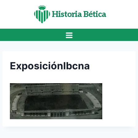
Saltar
al
Historia Bética
contenido
ExposiciónIbcna