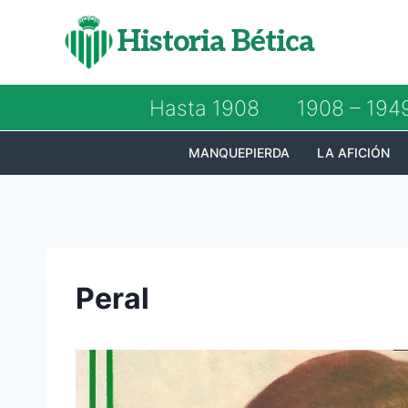
Saltar
Historia Bética
al
contenido
Hasta 1908
1908 – 194
MANQUEPIERDA
LA AFICIÓN
Peral