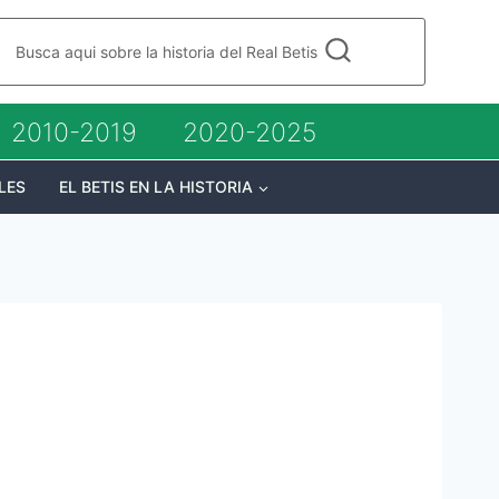
Busca aqui sobre la historia del Real Betis
2010-2019
2020-2025
LES
EL BETIS EN LA HISTORIA