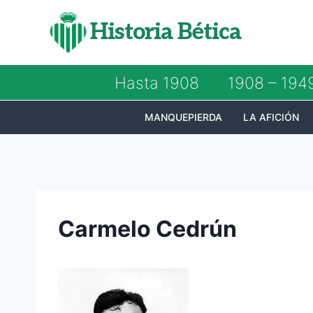
Saltar
Historia Bética
al
contenido
Hasta 1908
1908 – 194
MANQUEPIERDA
LA AFICIÓN
Carmelo Cedrún