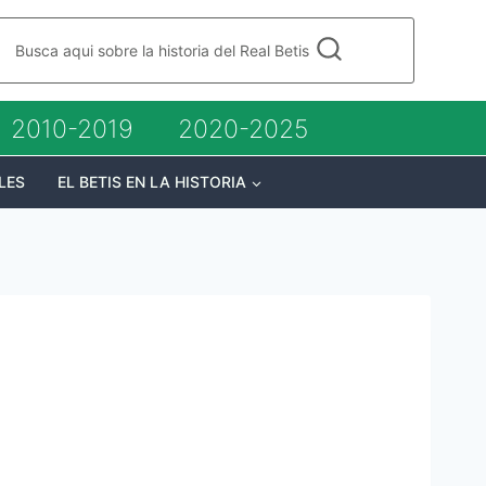
Busca aqui sobre la historia del Real Betis
2010-2019
2020-2025
LES
EL BETIS EN LA HISTORIA