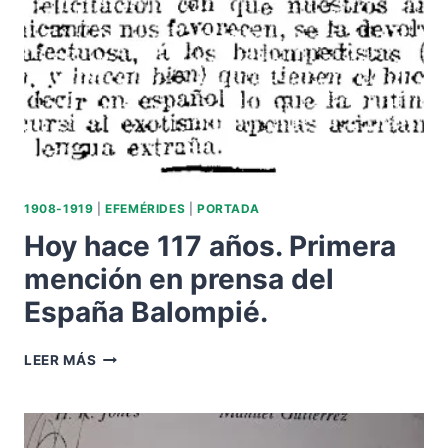
1908-1919
|
EFEMÉRIDES
|
PORTADA
Hoy hace 117 años. Primera
mención en prensa del
España Balompié.
HOY
LEER MÁS
HACE
117
AÑOS.
PRIMERA