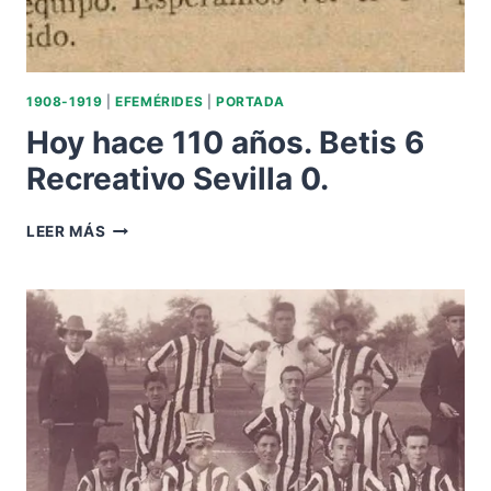
1908-1919
|
EFEMÉRIDES
|
PORTADA
Hoy hace 110 años. Betis 6
Recreativo Sevilla 0.
HOY
LEER MÁS
HACE
110
AÑOS.
BETIS
6
RECREATIVO
SEVILLA
0.