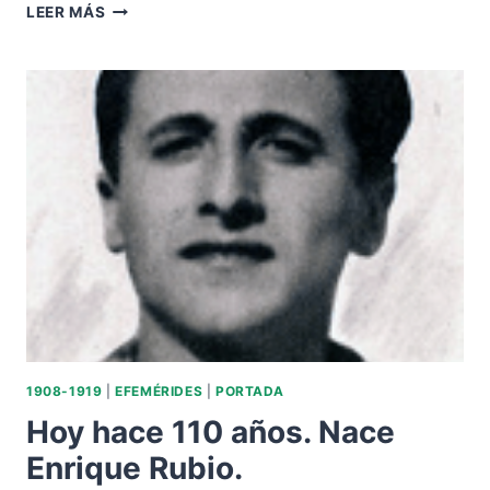
HOY
LEER MÁS
HACE
110
AÑOS.
NACE
FERMÍN
REJÓN.
1908-1919
|
EFEMÉRIDES
|
PORTADA
Hoy hace 110 años. Nace
Enrique Rubio.