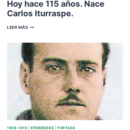
Hoy hace 115 años. Nace
Carlos Iturraspe.
HOY
LEER MÁS
HACE
115
AÑOS.
NACE
CARLOS
ITURRASPE.
1908-1919
|
EFEMÉRIDES
|
PORTADA