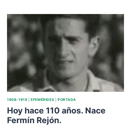
HACE
110
AÑOS.
PRESENTACIÓN
DE
LOS
ESTATUTOS
Y
REGLAMENTO
DEL
REAL
BETIS
BALOMPIÉ.
1908-1919
|
EFEMÉRIDES
|
PORTADA
Hoy hace 110 años. Nace
Fermín Rejón.