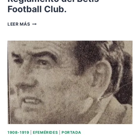
Football Club.
HOY
LEER MÁS
HACE
115
AÑOS.
REGLAMENTO
DEL
BETIS
FOOTBALL
CLUB.
1908-1919
|
EFEMÉRIDES
|
PORTADA