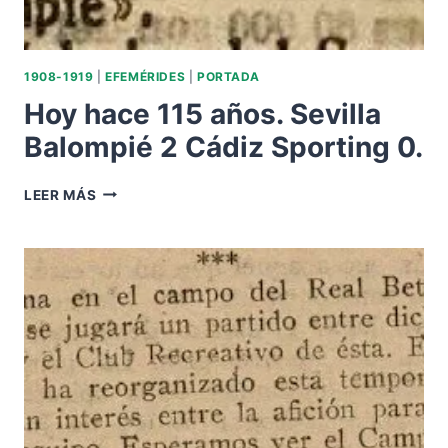
1908-1919
|
EFEMÉRIDES
|
PORTADA
Hoy hace 115 años. Sevilla
Balompié 2 Cádiz Sporting 0.
HOY
LEER MÁS
HACE
115
AÑOS.
SEVILLA
BALOMPIÉ
2
CÁDIZ
SPORTING
0.