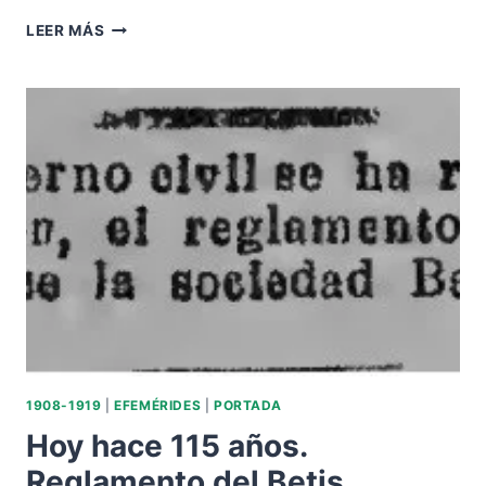
HOY
LEER MÁS
HACE
110
AÑOS.
NACE
ENRIQUE
RUBIO.
1908-1919
|
EFEMÉRIDES
|
PORTADA
Hoy hace 115 años.
Reglamento del Betis