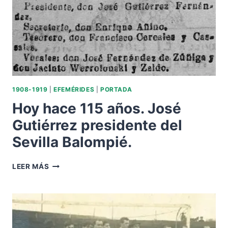
1908-1919
|
EFEMÉRIDES
|
PORTADA
Hoy hace 115 años. José
Gutiérrez presidente del
Sevilla Balompié.
HOY
LEER MÁS
HACE
115
AÑOS.
JOSÉ
GUTIÉRREZ