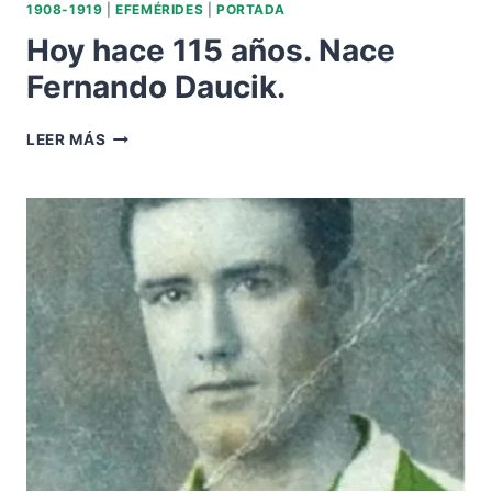
1908-1919
|
EFEMÉRIDES
|
PORTADA
Hoy hace 115 años. Nace
Fernando Daucik.
HOY
LEER MÁS
HACE
115
AÑOS.
NACE
FERNANDO
DAUCIK.