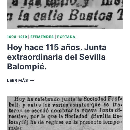
1908-1919
|
EFEMÉRIDES
|
PORTADA
Hoy hace 115 años. Junta
extraordinaria del Sevilla
Balompié.
HOY
LEER MÁS
HACE
115
AÑOS.
JUNTA
EXTRAORDINARIA
DEL
SEVILLA
BALOMPIÉ.