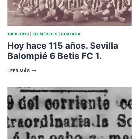
1908-1919
|
EFEMÉRIDES
|
PORTADA
Hoy hace 115 años. Sevilla
Balompié 6 Betis FC 1.
HOY
LEER MÁS
HACE
115
AÑOS.
SEVILLA
BALOMPIÉ
6
BETIS
FC
1.