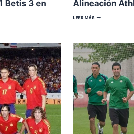
 Betis 3 en
Alineación Ath
ALINEACIÓN
LEER MÁS
ATHLETIC-
BETIS
COPA
2005.