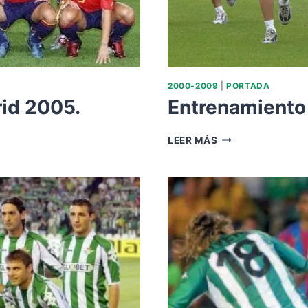
2000-2009
|
PORTADA
rid 2005.
Entrenamiento
ENTRENAMIENTO
LEER MÁS
2005