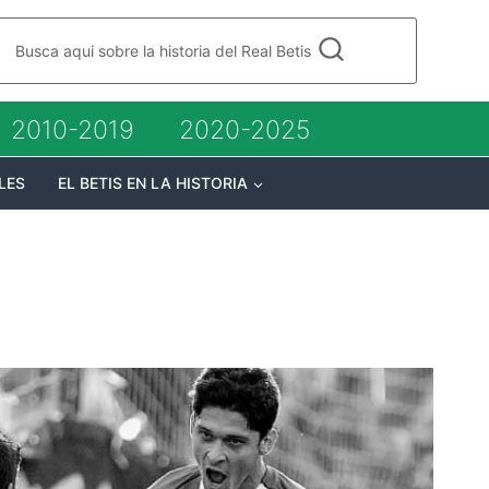
Busca aqui sobre la historia del Real Betis
2010-2019
2020-2025
LES
EL BETIS EN LA HISTORIA