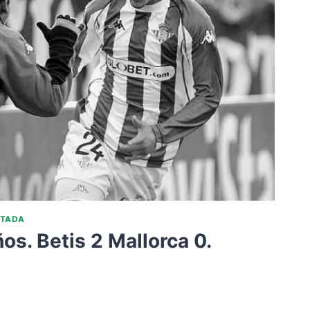
TADA
os. Betis 2 Mallorca 0.