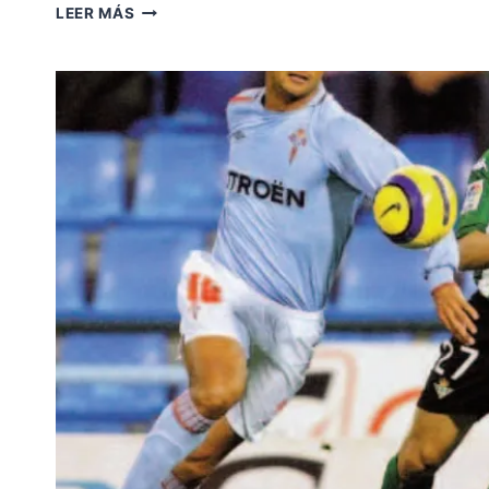
BÉTICOS
LEER MÁS
EN
LA
SELECCIÓN.
GIJÓN
2005