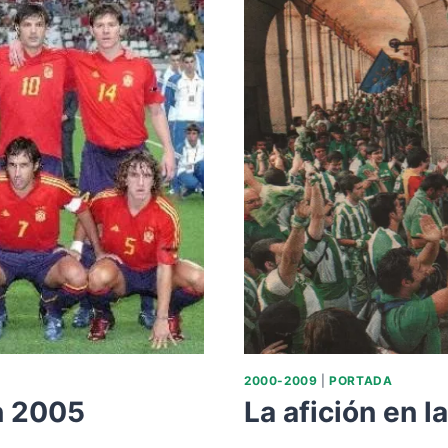
2000-2009
|
PORTADA
ón 2005
La afición en l