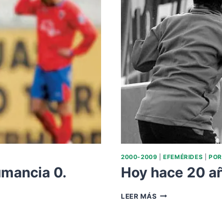
2000-2009
|
EFEMÉRIDES
|
POR
umancia 0.
Hoy hace 20 añ
HOY
LEER MÁS
HACE
20