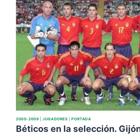
CAMPEONES
2005.
2000-2009
|
JUGADORES
|
PORTADA
Béticos en la selección. Gij