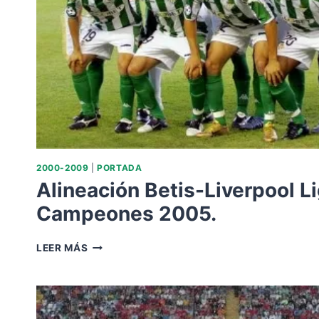
2000-2009
|
PORTADA
Alineación Betis-Liverpool L
Campeones 2005.
ALINEACIÓN
LEER MÁS
BETIS-
LIVERPOOL
LIGA
DE