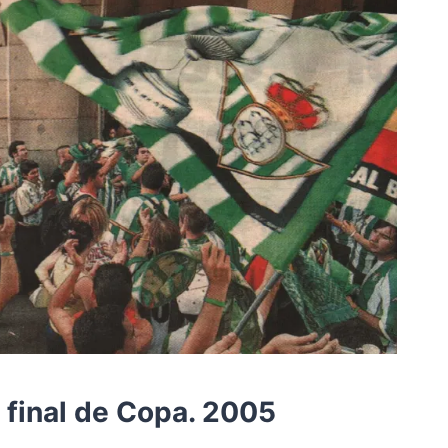
a final de Copa. 2005