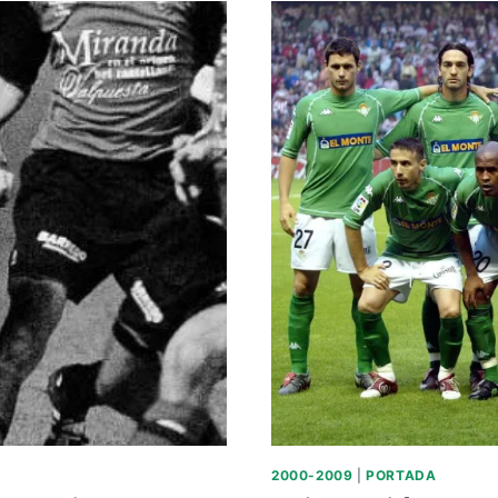
AÑOS.
BETIS
2
MALLORCA
0.
2000-2009
|
PORTADA