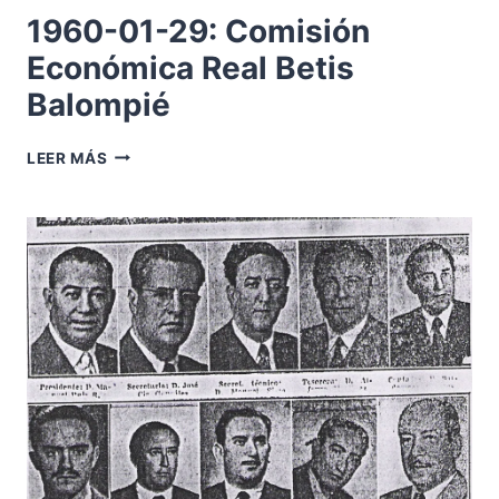
1954
1960-01-29: Comisión
Económica Real Betis
Balompié
1960-
LEER MÁS
01-
29:
COMISIÓN
ECONÓMICA
REAL
BETIS
BALOMPIÉ