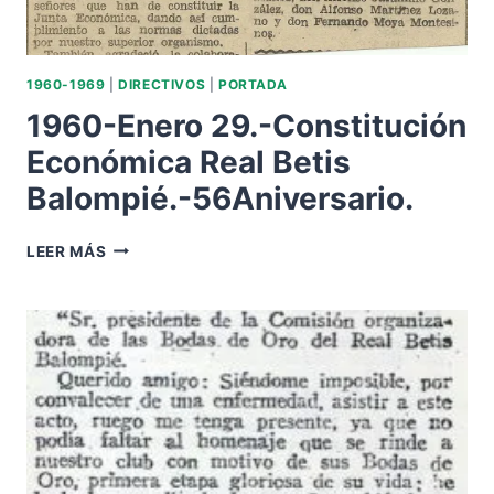
1960-1969
|
DIRECTIVOS
|
PORTADA
1960-Enero 29.-Constitución
Económica Real Betis
Balompié.-56Aniversario.
1960-
LEER MÁS
ENERO
29.-
CONSTITUCIÓN
ECONÓMICA
REAL
BETIS
BALOMPIÉ.-56ANIVERSARIO.