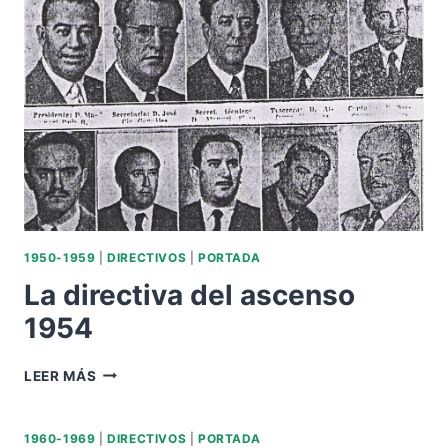
1950-1959
|
DIRECTIVOS
|
PORTADA
La directiva del ascenso
1954
LA
LEER MÁS
DIRECTIVA
DEL
ASCENSO
1960-1969
|
DIRECTIVOS
|
PORTADA