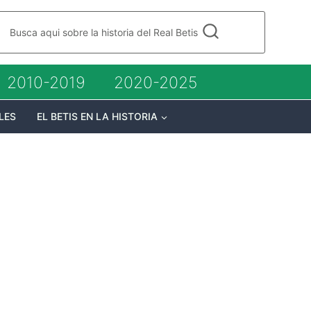
Busca aqui sobre la historia del Real Betis
2010-2019
2020-2025
LES
EL BETIS EN LA HISTORIA