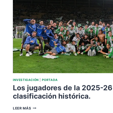
INVESTIGACIÓN
|
PORTADA
Los jugadores de la 2025-26 
clasificación histórica.
LOS
LEER MÁS
JUGADORES