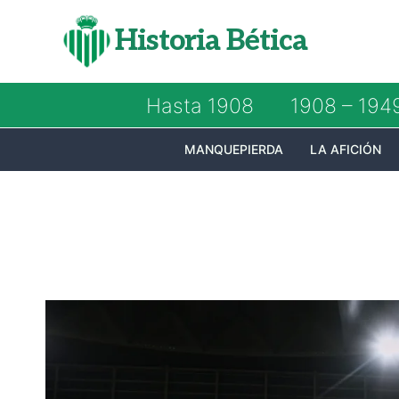
Saltar
Historia Bética
al
contenido
Hasta 1908
1908 – 194
MANQUEPIERDA
LA AFICIÓN