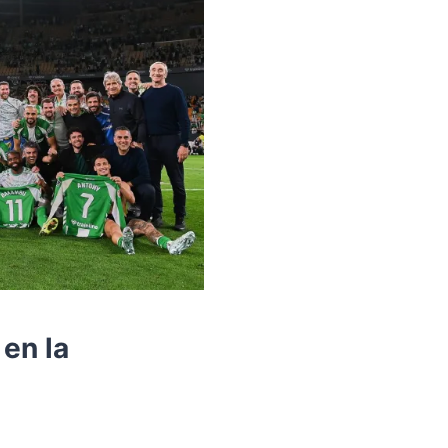
en la