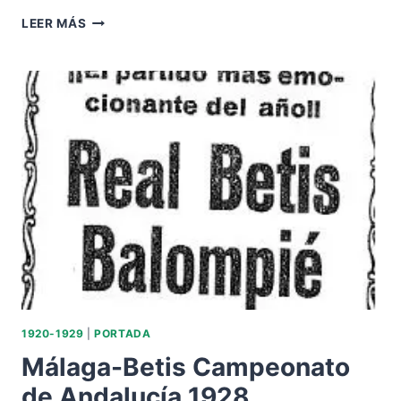
1928-
LEER MÁS
NOVIEMBRE
11.-
REGIONAL
ANDALUCÍA.-
SEVILLA
FC-
1
REAL
BETIS
BALOMPIÉ-1.-
RECORTES
PRENSA.
1920-1929
|
PORTADA
Málaga-Betis Campeonato
de Andalucía 1928