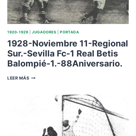
BALOMPIÉ-1
GOAL.
1920-1929
|
JUGADORES
|
PORTADA
1928-Noviembre 11-Regional
Sur.-Sevilla Fc-1 Real Betis
Balompié-1.-88Aniversario.
1928-
LEER MÁS
NOVIEMBRE
11-
REGIONAL
SUR.-
SEVILLA
FC-
1
REAL
BETIS