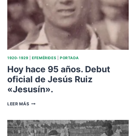
0
EN
EL
CAMPEONATO
DE
ANDALUCÍA.
1920-1929
|
EFEMÉRIDES
|
PORTADA
Hoy hace 95 años. Debut
oficial de Jesús Ruiz
«Jesusín».
HOY
LEER MÁS
HACE
95
AÑOS.
DEBUT
OFICIAL