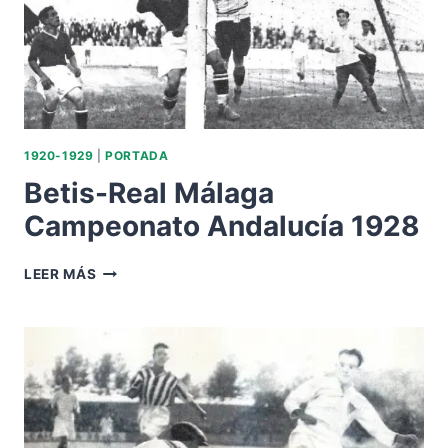
BALOMPIÉ-1.-88ANIVERSARIO.
1920-1929
|
PORTADA
Betis-Real Málaga
Campeonato Andalucía 1928
BETIS-
LEER MÁS
REAL
MÁLAGA
CAMPEONATO
ANDALUCÍA
1928