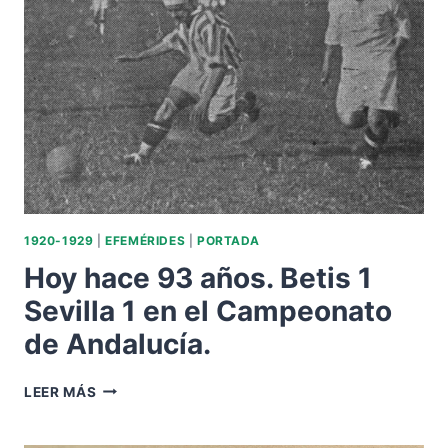
DE
JESÚS
RUIZ
«JESUSÍN».
1920-1929
|
EFEMÉRIDES
|
PORTADA
Hoy hace 93 años. Betis 1
Sevilla 1 en el Campeonato
de Andalucía.
HOY
LEER MÁS
HACE
93