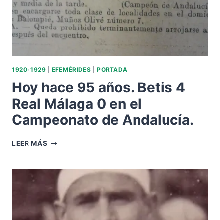
1920-1929
|
EFEMÉRIDES
|
PORTADA
Hoy hace 95 años. Betis 4
Real Málaga 0 en el
Campeonato de Andalucía.
HOY
LEER MÁS
HACE
95
AÑOS.
BETIS
4
REAL
MÁLAGA