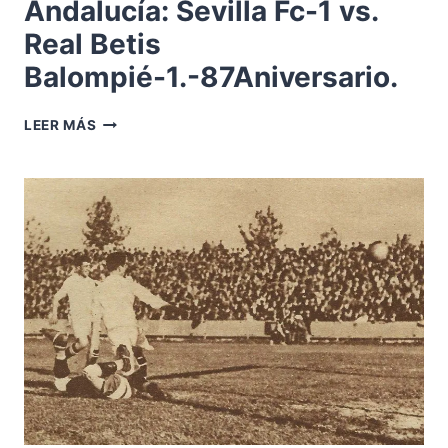
Andalucía: Sevilla Fc-1 vs.
Real Betis
Balompié-1.-87Aniversario.
1928-
LEER MÁS
NOVIEMBRE
11-
ANDALUCÍA:
SEVILLA
FC-
1
VS.
REAL
BETIS
BALOMPIÉ-1.-87ANIVERSARIO.