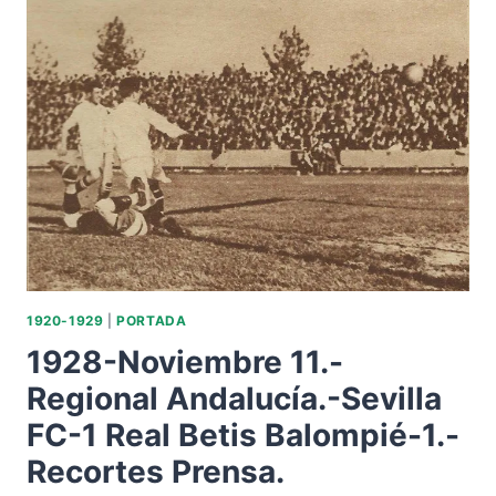
AÑOS.
BETIS
1
SEVILLA
1
EN
EL
CAMPEONATO
DE
ANDALUCÍA.
1920-1929
|
PORTADA
1928-Noviembre 11.-
Regional Andalucía.-Sevilla
FC-1 Real Betis Balompié-1.-
Recortes Prensa.