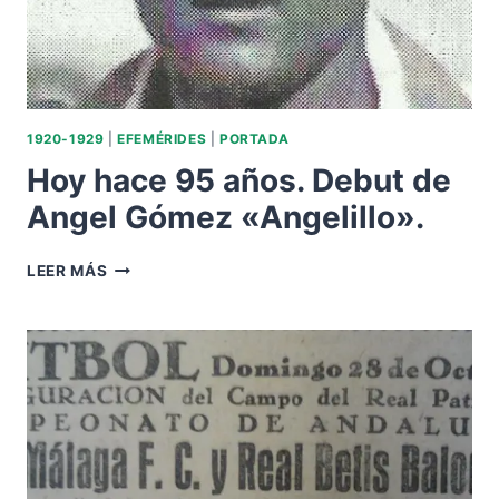
1920-1929
|
EFEMÉRIDES
|
PORTADA
Hoy hace 95 años. Debut de
Angel Gómez «Angelillo».
HOY
LEER MÁS
HACE
95
AÑOS.
DEBUT
DE
ANGEL
GÓMEZ
«ANGELILLO».