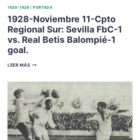
1920-1929
|
PORTADA
1928-Noviembre 11-Cpto
Regional Sur: Sevilla FbC-1
vs. Real Betis Balompié-1
goal.
1928-
LEER MÁS
NOVIEMBRE
11-
CPTO
REGIONAL
SUR:
SEVILLA
FBC-
1
VS.
REAL
BETIS