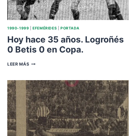
1990-1999
|
EFEMÉRIDES
|
PORTADA
Hoy hace 35 años. Logroñés
0 Betis 0 en Copa.
HOY
LEER MÁS
HACE
35
AÑOS.
LOGROÑÉS
0
BETIS
0
EN
COPA.