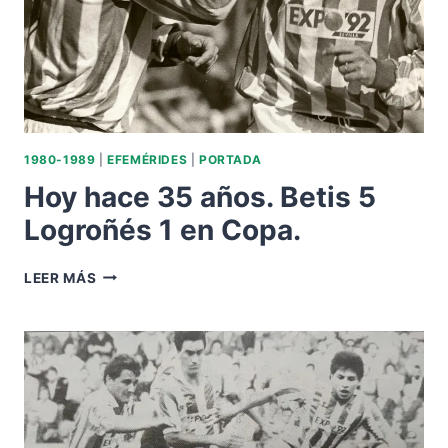
1980-1989
|
EFEMÉRIDES
|
PORTADA
Hoy hace 35 años. Betis 5
Logroñés 1 en Copa.
HOY
LEER MÁS
HACE
35
AÑOS.
BETIS
5
LOGROÑÉS
1
EN