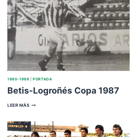
3
LOGROÑÉS
0
EN
COPA.
1980-1989
|
PORTADA
Betis-Logroñés Copa 1987
BETIS-
LEER MÁS
LOGROÑÉS
COPA
1987