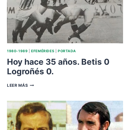
COPA.
1980-1989
|
EFEMÉRIDES
|
PORTADA
Hoy hace 35 años. Betis 0
Logroñés 0.
HOY
LEER MÁS
HACE
35
AÑOS.
BETIS
0
LOGROÑÉS
0.