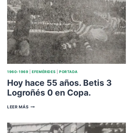
GARCÍA
FERNÁNDEZ
Y
SABATÉ.
1960-1969
|
EFEMÉRIDES
|
PORTADA
Hoy hace 55 años. Betis 3
Logroñés 0 en Copa.
HOY
LEER MÁS
HACE
55
AÑOS.
BETIS