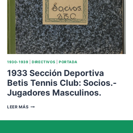
PRESIDENTE
DANIEL
MEZQUITA.
1930-1939
|
DIRECTIVOS
|
PORTADA
1933 Sección Deportiva
Betis Tennis Club: Socios.-
Jugadores Masculinos.
1933
LEER MÁS
SECCIÓN
DEPORTIVA
BETIS
TENNIS