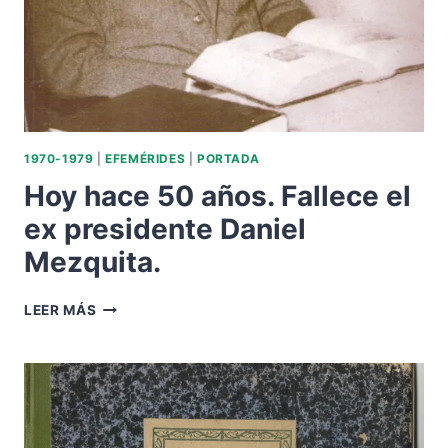
DANIEL
MEZQUITA
COMO
PRESIDENTE.
1970-1979
|
EFEMÉRIDES
|
PORTADA
Hoy hace 50 años. Fallece el
ex presidente Daniel
Mezquita.
HOY
LEER MÁS
HACE
50
AÑOS.
FALLECE
EL
EX