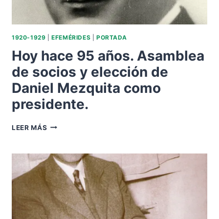
1920-1929
|
EFEMÉRIDES
|
PORTADA
Hoy hace 95 años. Asamblea
de socios y elección de
Daniel Mezquita como
presidente.
HOY
LEER MÁS
HACE
95
AÑOS.
ASAMBLEA
DE
SOCIOS
Y
ELECCIÓN
DE