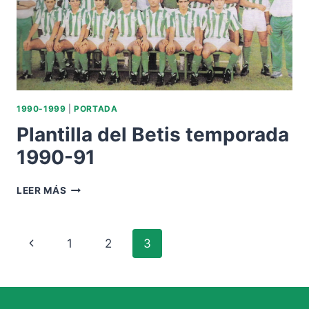
1990-1999
|
PORTADA
Plantilla del Betis temporada
1990-91
PLANTILLA
LEER MÁS
DEL
BETIS
TEMPORADA
Navegación
Página
1
2
3
1990-
91
de
anterior
página