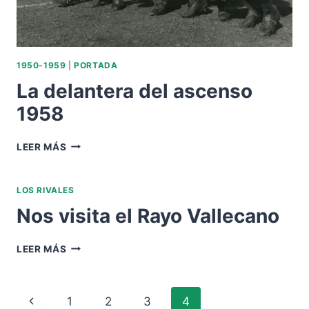
1950-1959
|
PORTADA
La delantera del ascenso
1958
LA
LEER MÁS
DELANTERA
DEL
ASCENSO
LOS RIVALES
1958
Nos visita el Rayo Vallecano
NOS
LEER MÁS
VISITA
EL
RAYO
Navegación
Página
1
2
3
4
VALLECANO