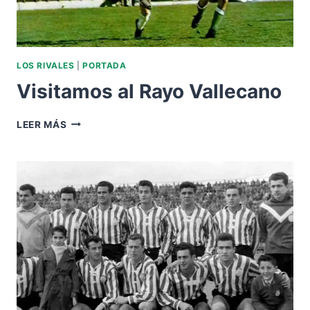
LOS RIVALES
|
PORTADA
Visitamos al Rayo Vallecano
VISITAMOS
LEER MÁS
AL
RAYO
VALLECANO