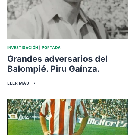
INVESTIGACIÓN
|
PORTADA
Grandes adversarios del
Balompié. Piru Gaínza.
GRANDES
LEER MÁS
ADVERSARIOS
DEL
BALOMPIÉ.
PIRU
GAÍNZA.