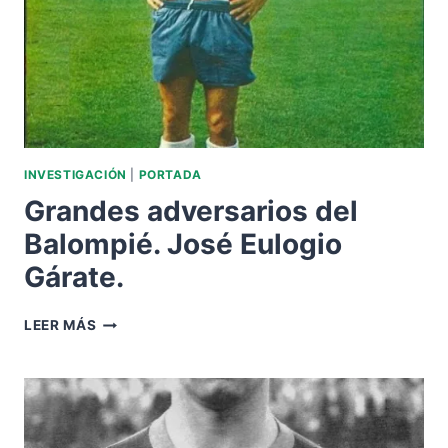
INVESTIGACIÓN
|
PORTADA
Grandes adversarios del
Balompié. José Eulogio
Gárate.
GRANDES
LEER MÁS
ADVERSARIOS
DEL
BALOMPIÉ.
JOSÉ
EULOGIO
GÁRATE.