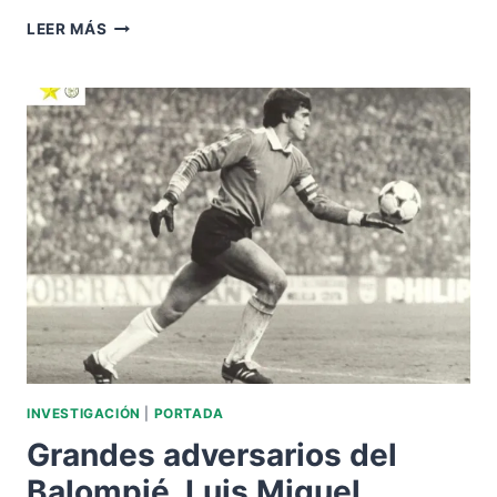
GRANDES
LEER MÁS
ADVERSARIOS
DEL
BALOMPIÉ.
FRANZ
BECKENBAUER.
INVESTIGACIÓN
|
PORTADA
Grandes adversarios del
Balompié. Luis Miguel