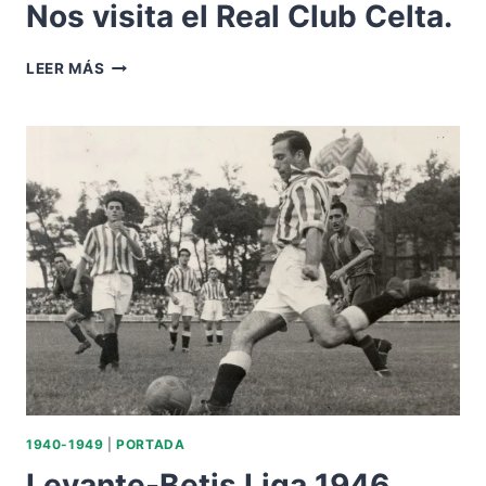
Nos visita el Real Club Celta.
NOS
LEER MÁS
VISITA
EL
REAL
CLUB
CELTA.
1940-1949
|
PORTADA
Levante-Betis Liga 1946.