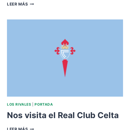
NOS
LEER MÁS
VISITA
EL
SEVILLA
FC
LOS RIVALES
|
PORTADA
Nos visita el Real Club Celta
NOS
LEER MÁS