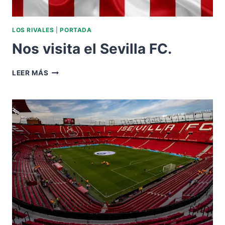
LOS RIVALES
|
PORTADA
Nos visita el Sevilla FC.
NOS
LEER MÁS
VISITA
EL
SEVILLA
FC.