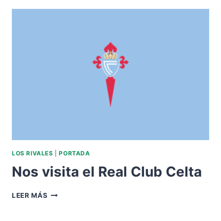
SEVILLA
FC.
LOS RIVALES
|
PORTADA
Nos visita el Real Club Celta
NOS
LEER MÁS
VISITA
EL