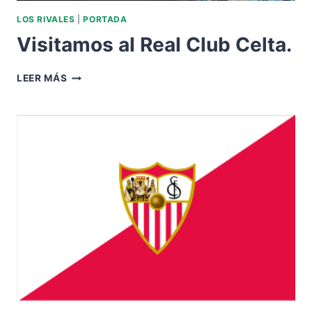
LOS RIVALES
|
PORTADA
Visitamos al Real Club Celta.
VISITAMOS
LEER MÁS
AL
REAL
CLUB
CELTA.