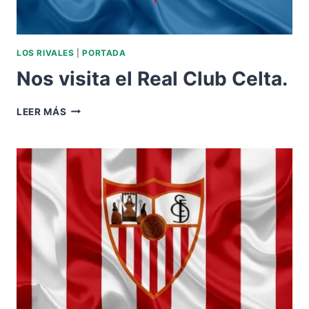
LOS RIVALES
|
PORTADA
Nos visita el Real Club Celta.
NOS
LEER MÁS
VISITA
EL
REAL
CLUB
CELTA.