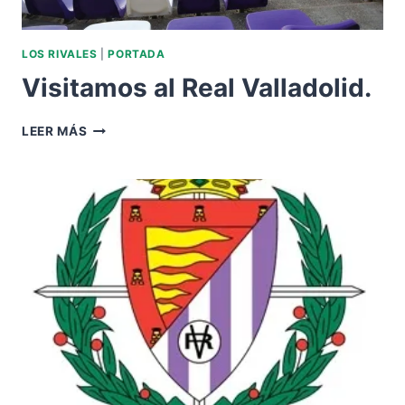
LOS RIVALES
|
PORTADA
Visitamos al Real Valladolid.
VISITAMOS
LEER MÁS
AL
REAL
VALLADOLID.