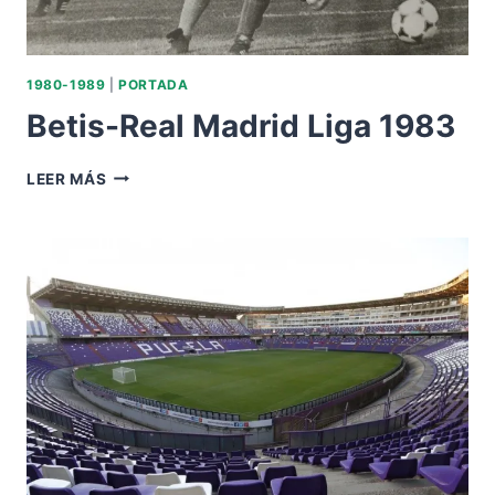
1980-1989
|
PORTADA
Betis-Real Madrid Liga 1983
BETIS-
LEER MÁS
REAL
MADRID
LIGA
1983