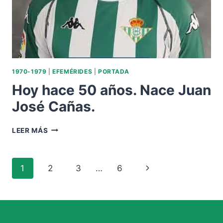
1970-1979
|
EFEMÉRIDES
|
PORTADA
Hoy hace 50 años. Nace Juan
José Cañas.
HOY
LEER MÁS
HACE
50
AÑOS.
Navegación
Siguiente
1
2
3
…
6
NACE
JUAN
de
página
JOSÉ
CAÑAS.
página