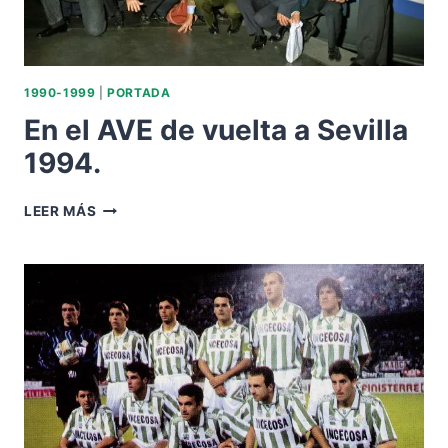
1990-1999
|
PORTADA
En el AVE de vuelta a Sevilla
1994.
EN
LEER MÁS
EL
AVE
DE
VUELTA
A
SEVILLA
1994.