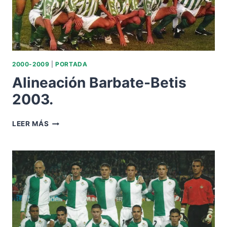
2000-2009
|
PORTADA
Alineación Barbate-Betis
2003.
ALINEACIÓN
LEER MÁS
BARBATE-
BETIS
2003.