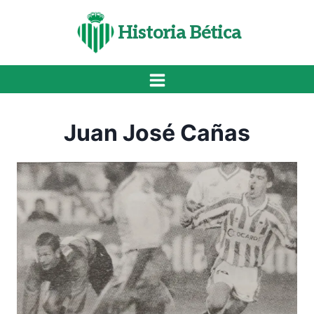
Saltar
al
Historia Bética
contenido
Juan José Cañas