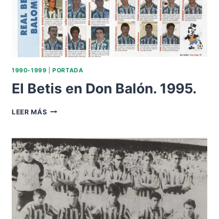
1990-1999
|
PORTADA
El Betis en Don Balón. 1995.
EL
LEER MÁS
BETIS
EN
DON
BALÓN.
1995.