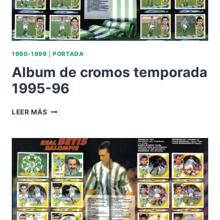
1990-1999
|
PORTADA
Album de cromos temporada
1995-96
ALBUM
LEER MÁS
DE
CROMOS
TEMPORADA
1995-
96