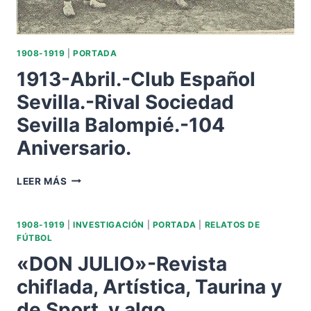
1908-1919
|
PORTADA
1913-Abril.-Club Español
Sevilla.-Rival Sociedad
Sevilla Balompié.-104
Aniversario.
1913-
LEER MÁS
ABRIL.-
CLUB
ESPAÑOL
1908-1919
|
INVESTIGACIÓN
|
PORTADA
|
RELATOS DE
SEVILLA.-
FÚTBOL
RIVAL
«DON JULIO»-Revista
SOCIEDAD
SEVILLA
chiflada, Artística, Taurina y
BALOMPIÉ.-104
de Sport, y algo
ANIVERSARIO.