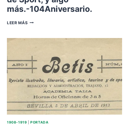
más.-104Aniversario.
«DON
LEER MÁS
JULIO»-
REVISTA
CHIFLADA,
ARTÍSTICA,
TAURINA
Y
DE
SPORT,
Y
ALGO
MÁS.-104ANIVERSARIO.
1908-1919
|
PORTADA