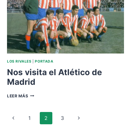
LOS RIVALES
|
PORTADA
Nos visita el Atlético de
Madrid
NOS
LEER MÁS
VISITA
EL
ATLÉTICO
Navegación
Página
Siguiente
1
2
3
DE
MADRID
de
anterior
página