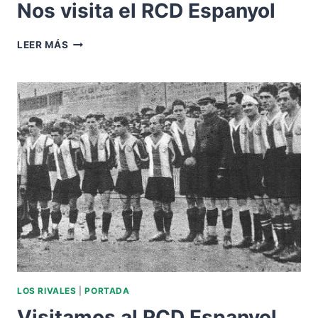
Nos visita el RCD Espanyol
NOS
LEER MÁS
VISITA
EL
RCD
ESPANYOL
LOS RIVALES
|
PORTADA
Visitamos al RCD Espanyol