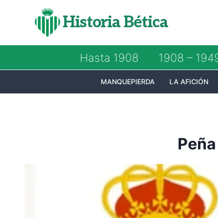
Saltar
Historia Bética
al
contenido
Hasta 1908
1908 – 194
MANQUEPIERDA
LA AFICIÓN
Peña 