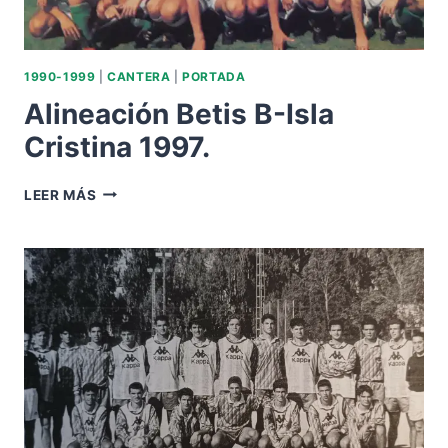
1990-1999
|
CANTERA
|
PORTADA
Alineación Betis B-Isla
Cristina 1997.
ALINEACIÓN
LEER MÁS
BETIS
B-
ISLA
CRISTINA
1997.