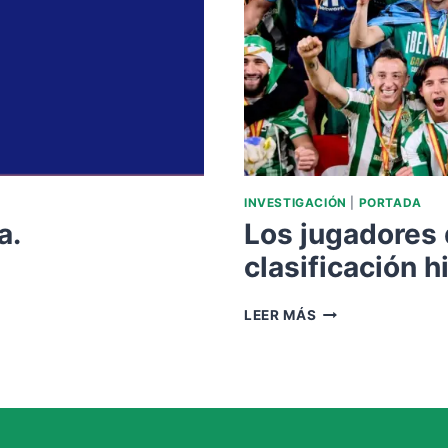
INVESTIGACIÓN
|
PORTADA
a.
Los jugadores 
clasificación h
LOS
LEER MÁS
JUGADORES
DE
LA
2021-
22
EN