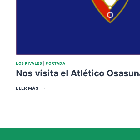
LOS RIVALES
|
PORTADA
Nos visita el Atlético Osasun
NOS
LEER MÁS
VISITA
EL
ATLÉTICO
OSASUNA.