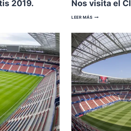
is 2019.
Nos visita el C
NOS
LEER MÁS
VISITA
EL
CLUB
ATLÉTICO
OSASUNA.