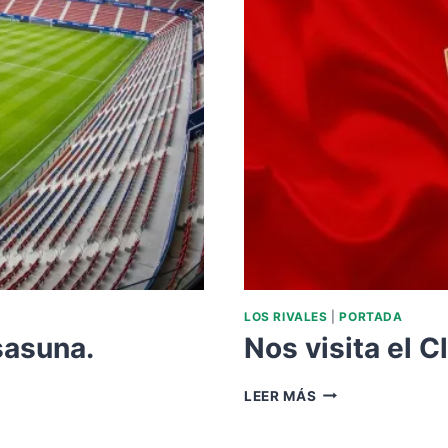
LOS RIVALES
|
PORTADA
sasuna.
Nos visita el C
NOS
LEER MÁS
VISITA
EL