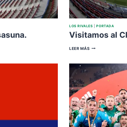
LOS RIVALES
|
PORTADA
sasuna.
Visitamos al C
VISITAMOS
LEER MÁS
AL
CLUB
ATLÉTICO
OSASUNA.