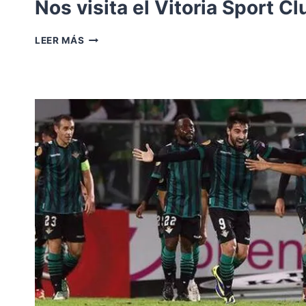
Nos visita el Vitoria Sport C
NOS
LEER MÁS
VISITA
EL
VITORIA
SPORT
CLUBE