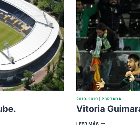
2010-2019
|
PORTADA
ube.
Vitoria Guimar
VITORIA
LEER MÁS
GUIMARAES-
BETIS