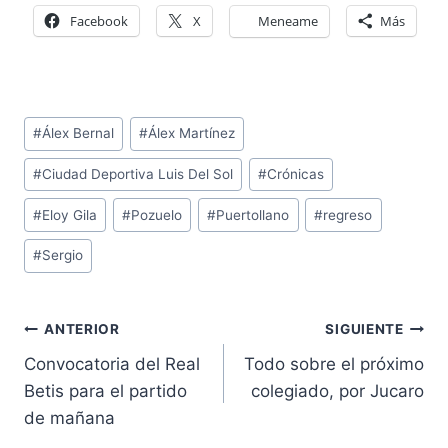
Facebook
X
Meneame
Más
Etiquetas
#
Álex Bernal
#
Álex Martínez
de
#
Ciudad Deportiva Luis Del Sol
#
Crónicas
la
entrada:
#
Eloy Gila
#
Pozuelo
#
Puertollano
#
regreso
#
Sergio
Navegación
ANTERIOR
SIGUIENTE
de
Convocatoria del Real
Todo sobre el próximo
entradas
Betis para el partido
colegiado, por Jucaro
de mañana