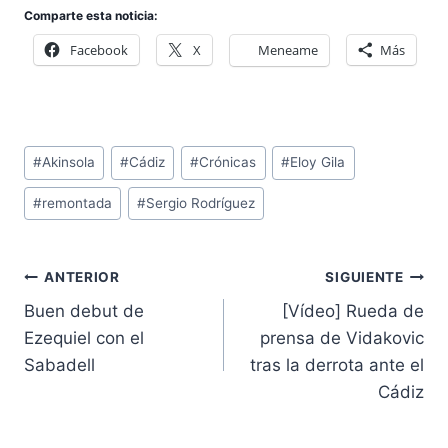
Comparte esta noticia:
Facebook
X
Meneame
Más
Etiquetas
#
Akinsola
#
Cádiz
#
Crónicas
#
Eloy Gila
de
#
remontada
#
Sergio Rodríguez
la
entrada:
Navegación
ANTERIOR
SIGUIENTE
de
Buen debut de
[Vídeo] Rueda de
entradas
Ezequiel con el
prensa de Vidakovic
Sabadell
tras la derrota ante el
Cádiz