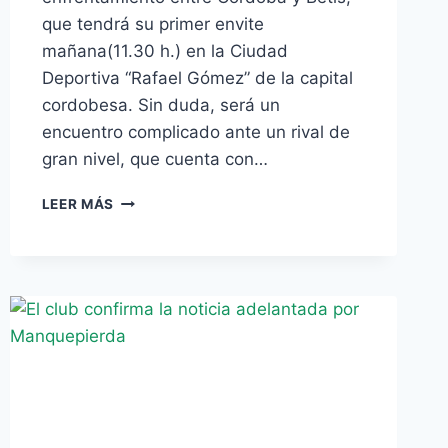
que tendrá su primer envite
mañana(11.30 h.) en la Ciudad
Deportiva “Rafael Gómez” de la capital
cordobesa. Sin duda, será un
encuentro complicado ante un rival de
gran nivel, que cuenta con…
CÓRDOBA-
LEER MÁS
BETIS,
UN
CHOQUE
DE
TRENES
(DOMINGO,
11.30
H.)