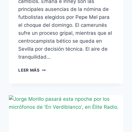
cambios. Emaná e Iriney son las
principales ausencias de la nómina de
futbolistas elegidos por Pepe Mel para
el choque del domingo. El camerunés
sufre un proceso gripal, mientras que el
centrocampista bético se queda en
Sevilla por decisión técnica. El aire de
tranquilidad…
FRAN
LEER MÁS
NO
Y
SERGIO
REPITEN
EN
UNA
CONVOCATORIA
SIN
EMANÁ,
IRINEY