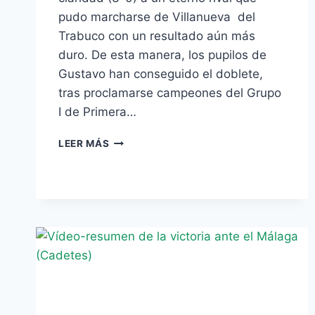
pudo marcharse de Villanueva del
Trabuco con un resultado aún más
duro. De esta manera, los pupilos de
Gustavo han conseguido el doblete,
tras proclamarse campeones del Grupo
I de Primera…
EL
LEER MÁS
CADETE
DE
GUSTAVO
TAMBIÉN
IMPONE
SU
LEY
EN
ANDALUCÍA
(3-
0)