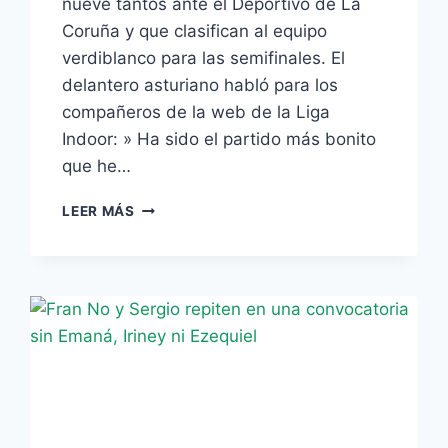
nueve tantos ante el Deportivo de La
Coruña y que clasifican al equipo
verdiblanco para las semifinales. El
delantero asturiano habló para los
compañeros de la web de la Liga
Indoor: » Ha sido el partido más bonito
que he…
OLI:
LEER MÁS
«HA
SIDO
EL
PARTIDO
MÁS
BONITO
QUE
HE
JUGADO
AL
FÚTBOL