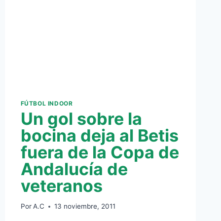
AL
SEVILLA
FC
(1-
0)
FÚTBOL INDOOR
Un gol sobre la
bocina deja al Betis
fuera de la Copa de
Andalucía de
veteranos
Por
A.C
13 noviembre, 2011