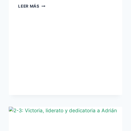
RUBÉN
LEER MÁS
CASTRO,
PEDAZO
DE
JUGADOR
(WEB
DE
PATRICIA
RAMÍREZ)