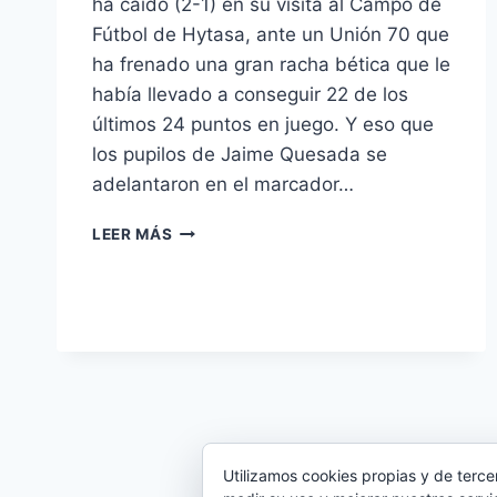
ha caído (2-1) en su visita al Campo de
Fútbol de Hytasa, ante un Unión 70 que
ha frenado una gran racha bética que le
había llevado a conseguir 22 de los
últimos 24 puntos en juego. Y eso que
los pupilos de Jaime Quesada se
adelantaron en el marcador…
EL
LEER MÁS
UNIÓN
70
CORTA
LA
ESPECTACULAR
RACHA
BÉTICA
EN
LIGA
NACIONAL
Utilizamos cookies propias y de terce
(2-