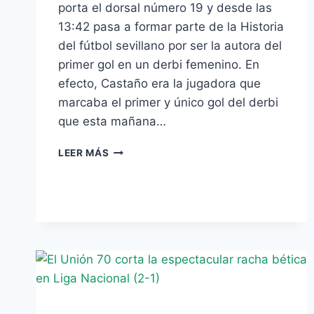
porta el dorsal número 19 y desde las
13:42 pasa a formar parte de la Historia
del fútbol sevillano por ser la autora del
primer gol en un derbi femenino. En
efecto, Castaño era la jugadora que
marcaba el primer y único gol del derbi
que esta mañana…
DERBI
LEER MÁS
FEMENINO:
CASTAÑO
Y
LA
HISTORIA,
POR
MIGUEL
CEJUDO
(1-
0)