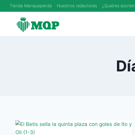
Saltar
Tienda Manquepierda
Nuestros redactores
¿Quiéres escribir
al
contenido
Dí