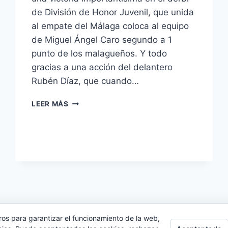
de División de Honor Juvenil, que unida
al empate del Málaga coloca al equipo
de Miguel Ángel Caro segundo a 1
punto de los malagueños. Y todo
gracias a una acción del delantero
Rubén Díaz, que cuando…
ÚLTIMA
LEER MÁS
HORA:
RUBÉN
DÍAZ
DECANTA
EL
DERBI
JUVENIL
(1-
0)
ros para garantizar el funcionamiento de la web,