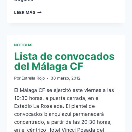
MEL:
LEER MÁS
»
YO
CREO
EN
LA
NOTICIAS
DEDICACIÓN
Lista de convocados
Y
EN
del Málaga CF
EL
TRABAJO
Por
Estrella Rojo
30 marzo, 2012
DIARIO»
El Málaga CF se ejercitó este viernes a las
10:30 horas, a puerta cerrada, en el
Estadio La Rosaleda. El plantel de
convocados blanquiazul permanecerá
concentrado, a partir de las 20:30 horas,
en el céntrico Hotel Vincci Posada del