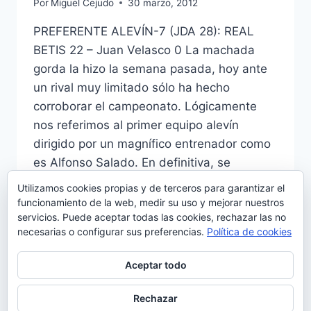
Por
Miguel Cejudo
30 marzo, 2012
PREFERENTE ALEVÍN-7 (JDA 28): REAL
BETIS 22 – Juan Velasco 0 La machada
gorda la hizo la semana pasada, hoy ante
un rival muy limitado sólo ha hecho
corroborar el campeonato. Lógicamente
nos referimos al primer equipo alevín
dirigido por un magnífico entrenador como
es Alfonso Salado. En definitiva, se
consuma el hito de quedar campeones…
Utilizamos cookies propias y de terceros para garantizar el
funcionamiento de la web, medir su uso y mejorar nuestros
ALEVÍN
LEER MÁS
servicios. Puede aceptar todas las cookies, rechazar las no
A:
necesarias o configurar sus preferencias.
Política de cookies
¡¡CAMPEONES!!
Aceptar todo
Rechazar
© 2026 Manquepierda - Tema para WordPress