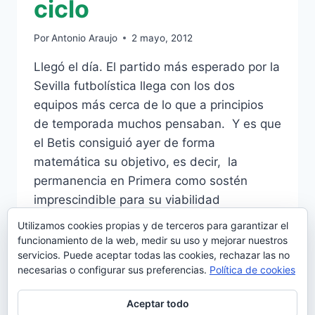
ciclo
Por
Antonio Araujo
2 mayo, 2012
Llegó el día. El partido más esperado por la
Sevilla futbolística llega con los dos
equipos más cerca de lo que a principios
de temporada muchos pensaban. Y es que
el Betis consiguió ayer de forma
matemática su objetivo, es decir, la
permanencia en Primera como sostén
imprescindible para su viabilidad
económica, mientras que el…
Utilizamos cookies propias y de terceros para garantizar el
funcionamiento de la web, medir su uso y mejorar nuestros
BETIS-
LEER MÁS
servicios. Puede aceptar todas las cookies, rechazar las no
SEVILLA:
necesarias o configurar sus preferencias.
Política de cookies
EL
DERBI
Aceptar todo
COMO