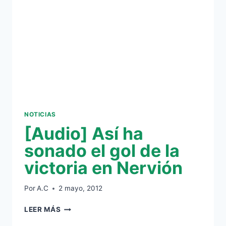
DE
BEÑAT
EN
UN
DERBI?
TE
EQUIVOCAS
NOTICIAS
[Audio] Así ha
sonado el gol de la
victoria en Nervión
Por
A.C
2 mayo, 2012
[AUDIO]
LEER MÁS
ASÍ