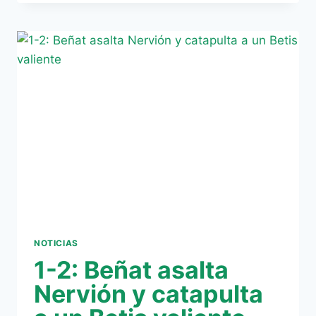
HA
SONADO
EL
GOL
DE
LA
VICTORIA
EN
NERVIÓN
NOTICIAS
1-2: Beñat asalta
Nervión y catapulta