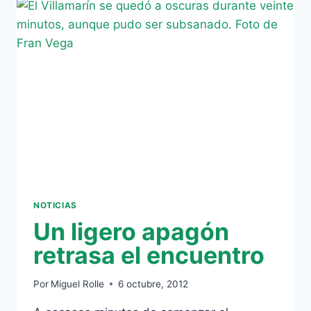
DE
CABEZA
DE
PAULAO,
BETIS
1
–
REAL
SOCIEDAD
0
PRIMER
TIEMPO
NOTICIAS
Un ligero apagón
retrasa el encuentro
Por
Miguel Rolle
6 octubre, 2012