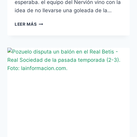
esperaba. el equipo del Nervión vino con la
idea de no llevarse una goleada de la…
ALEVÍN
LEER MÁS
B
–
VICTORIA
POR
4
–
0
EN
UN
PARTIDO
REGULAR.