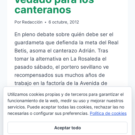
canteranos
Por
Redacción
6 octubre, 2012
En pleno debate sobre quién debe ser el
guardameta que defienda la meta del Real
Betis, asoma el canterazo Adrián. Tras
tomar la alternativa en La Rosaleda el
pasado sábado, el portero sevillano ve
recompensados sus muchos años de
trabajo en la factoría de la Avenida de
Italia, en los que, no en pocas ocasiones,…
Utilizamos cookies propias y de terceros para garantizar el
funcionamiento de la web, medir su uso y mejorar nuestros
LA
LEER MÁS
servicios. Puede aceptar todas las cookies, rechazar las no
PORTERÍA,
necesarias o configurar sus preferencias.
Política de cookies
TERRENO
VEDADO
Aceptar todo
PARA