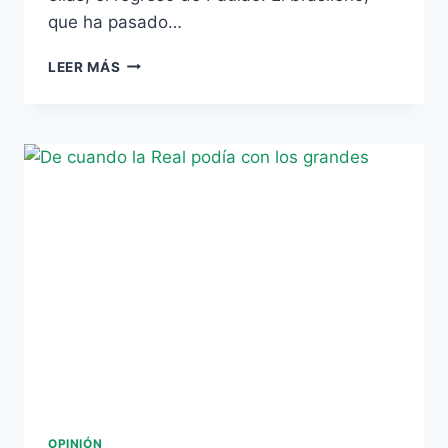
que ha pasado…
VUELVEN
LEER MÁS
NOSA
Y
PAULAO
A
UNA
LISTA
‘PLAGADA’
DE
CENTROCAMPISTAS
OPINIÓN