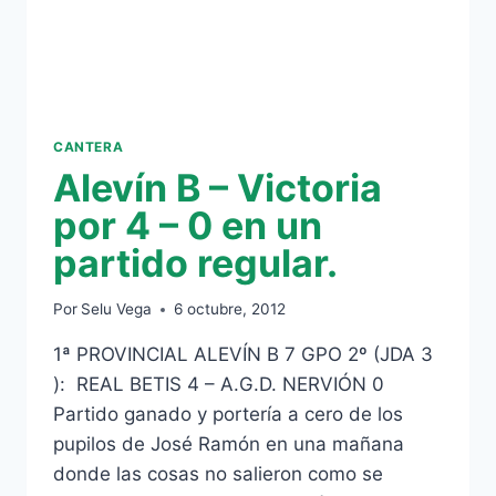
MONARCAS,
NO
TE
PIERDAS
EL
GOLAZO
CANTERA
Alevín B – Victoria
por 4 – 0 en un
partido regular.
Por
Selu Vega
6 octubre, 2012
1ª PROVINCIAL ALEVÍN B 7 GPO 2º (JDA 3
): REAL BETIS 4 – A.G.D. NERVIÓN 0
Partido ganado y portería a cero de los
pupilos de José Ramón en una mañana
donde las cosas no salieron como se