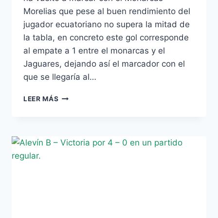
Morelias que pese al buen rendimiento del
jugador ecuatoriano no supera la mitad de
la tabla, en concreto este gol corresponde
al empate a 1 entre el monarcas y el
Jaguares, dejando así el marcador con el
que se llegaría al…
VIDEO
LEER MÁS
–
EL
EX
DEL
BETIS,
JEFF
MONTERO
SIGUE
MARCANDO
CON
EL