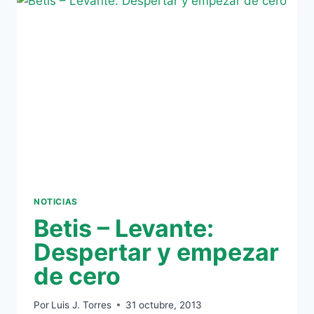
REAL
BETIS
ESTA
NOCHE
CON
DAVID
FERLOP,
JESUSOSKY
Y
ARTURO
HACHA
EN
NEO
FM
NOTICIAS
(90.4)
Betis – Levante:
Despertar y empezar
de cero
Por
Luis J. Torres
31 octubre, 2013