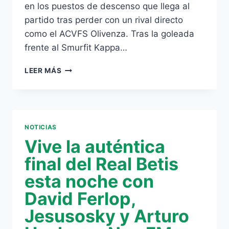
en los puestos de descenso que llega al
partido tras perder con un rival directo
como el ACVFS Olivenza. Tras la goleada
frente al Smurfit Kappa…
EL
LEER MÁS
REAL
BETIS
FSN
BUSCA
UNA
NOTICIAS
VICTORIA
Vive la auténtica
PARA
SEGUIR
final del Real Betis
ARRIBA
esta noche con
David Ferlop,
Jesusosky y Arturo