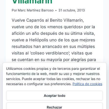
Villamarín
Por
Marc Martínez Barroso
31 octubre, 2013
Vuelve Caparrós al Benito Villamarín,
vuelve uno de los «menos queridos» por la
afición un año después de su última visita,
vuelve a Heliópolis uno de los que mejores
resultados han arrancado en sus múltiples
visitas al ‘coliseo verdiblanco’; visitas que
se cuentan en su mayoría por alegrías para
el utrerano y por amarguras para…
Utilizamos cookies propias y de terceros para garantizar el
funcionamiento de la web, medir su uso y mejorar nuestros
CAPARRÓS,
LEER MÁS
servicios. Puede aceptar todas las cookies, rechazar las no
INVENCIBLE
necesarias o configurar sus preferencias.
Política de cookies
CUANDO
ESTRENA
Aceptar todo
EQUIPO
EN
EL
Rechazar
© 2026 Manquepierda - Tema para WordPress