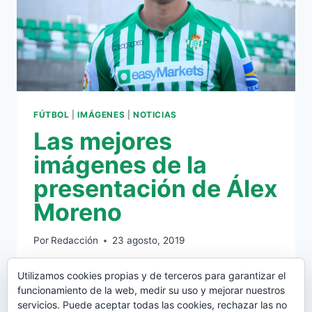
FÚTBOL
|
IMÁGENES
|
NOTICIAS
Las mejores
imágenes de la
presentación de Álex
Moreno
Por
Redacción
23 agosto, 2019
Fotógrafo: Kevin López
Utilizamos cookies propias y de terceros para garantizar el
funcionamiento de la web, medir su uso y mejorar nuestros
LAS
LEER MÁS
servicios. Puede aceptar todas las cookies, rechazar las no
MEJORES