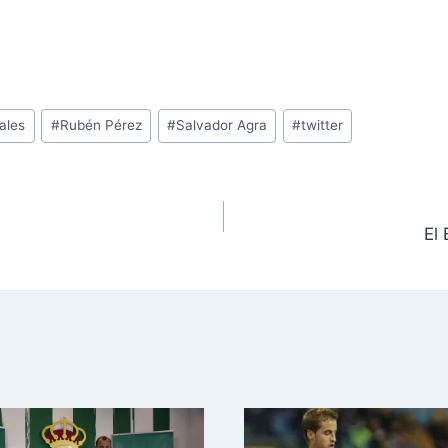
ales
#
Rubén Pérez
#
Salvador Agra
#
twitter
El