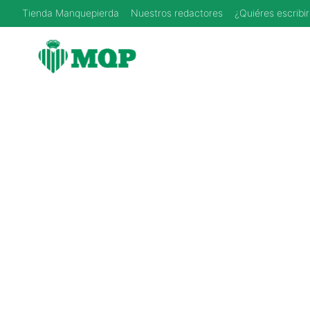
Saltar
Tienda Manquepierda
Nuestros redactores
¿Quiéres escribir
al
contenido