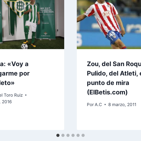
ia: «Voy a
Zou, del San Roqu
garme por
Pulido, del Atleti, 
leto»
punto de mira
(ElBetis.com)
l Toro Ruiz
, 2016
Por
A.C
8 marzo, 2011