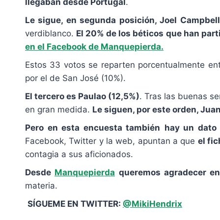
llegaban desde Portugal
.
Le sigue, en segunda posición, Joel Campbell
verdiblanco.
El 20% de los béticos que han part
en el Facebook de Manquepierda.
Estos 33 votos se reparten porcentualmente ent
por el de San José (10%).
El tercero es Paulao (12,5%)
. Tras las buenas se
en gran medida.
Le siguen, por este orden, Juan
Pero en esta encuesta también
hay un dato 
Facebook, Twitter y la web, apuntan a que
el fi
contagia a sus aficionados.
Desde
Manquepierda
queremos agradecer enc
materia.
SÍGUEME EN TWITTER:
@MikiHendrix