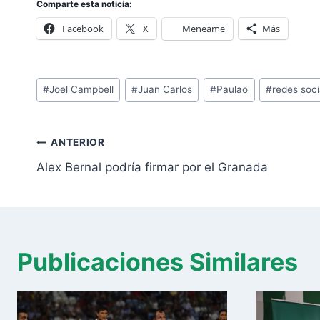
Comparte esta noticia:
Facebook
X
Meneame
Más
Etiquetas
#
Joel Campbell
#
Juan Carlos
#
Paulao
#
redes soci
de
la
Navegación
entrada:
ANTERIOR
de
Alex Bernal podría firmar por el Granada
entradas
Publicaciones Similares