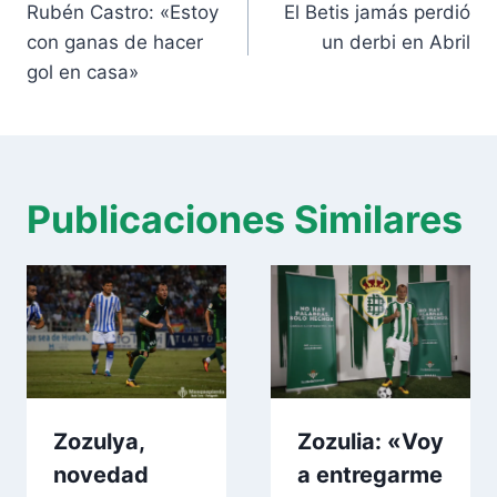
de
Rubén Castro: «Estoy
El Betis jamás perdió
entradas
con ganas de hacer
un derbi en Abril
gol en casa»
Publicaciones Similares
Zozulya,
Zozulia: «Voy
novedad
a entregarme