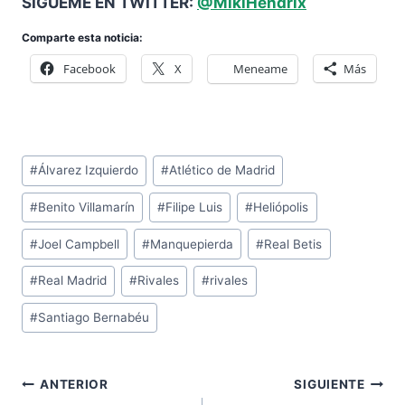
SÍGUEME EN TWITTER:
@MikiHendrix
Comparte esta noticia:
Facebook
X
Meneame
Más
Etiquetas
#
Álvarez Izquierdo
#
Atlético de Madrid
de
#
Benito Villamarín
#
Filipe Luis
#
Heliópolis
la
entrada:
#
Joel Campbell
#
Manquepierda
#
Real Betis
#
Real Madrid
#
Rivales
#
rivales
#
Santiago Bernabéu
Navegación
ANTERIOR
SIGUIENTE