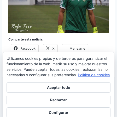
Comparte esta noticia:
Facebook
X
Meneame
Utilizamos cookies propias y de terceros para garantizar el
Más
funcionamiento de la web, medir su uso y mejorar nuestros
servicios. Puede aceptar todas las cookies, rechazar las no
necesarias o configurar sus preferencias.
Política de cookies
Aceptar todo
Rechazar
© 2026 Manquepierda - Tema para WordPress
por
Kadence WP
Configurar